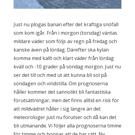
Just nu plogas banan efter det kraftiga snöfall
som kom igår. Från i morgon (torsdag) väntas
mildare väder som följs av regn på fredag och
kanske även på lördag. Därefter ska kylan
komma med kallt och klart väder från lördag
kväll och -10 grader på söndag morgon. Just nu
ser det till och med ut att kunna bli sol på
söndagen och vindstilla. Om prognoserna
håller kommer det sannolikt bli fantastiska
förutsättningar, men det finns alltid en risk för
att mildvädret håller i sig längre än det
meteorologer just nu förutser och då kan det
bli utmanande. Vi följer alla prognoserna timme
för timme och hoppas att de har rätt. Ny